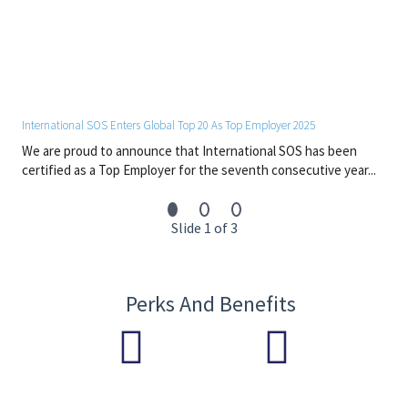
Flexible Arbeitszeiten:
Gestalte Deine Arbeitszeiten
nach Deinen Bedürfnissen
Internationalität:
Arbeite an internationalen Projekten
mit Kollegen und Kolleginnen aus aller Welt und
erweitere Deinen Horizont
Kreative Freiräume und kollegiale
International SOS Enters Global Top 20 As Top Employer 2025
Atmosphäre:
Verwirkliche Deine Ideen in einem
unterstützenden Teamumfeld
We are proud to announce that International SOS has been
certified as a Top Employer for the seventh consecutive year...
#LI-Hybrid
#Europe
Slide 1 of 3
Perks And Benefits