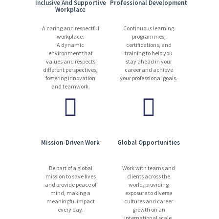
Inclusive And Supportive
Professional Development
Workplace
A caring and respectful
Continuous learning
workplace.
programmes,
A dynamic
certifications, and
environment that
training to help you
values and respects
stay ahead in your
different perspectives,
career and achieve
fostering innovation
your professional goals.
and teamwork.
Mission-Driven Work
Global Opportunities
Be part of a global
Work with teams and
mission to save lives
clients across the
and provide peace of
world, providing
mind, making a
exposure to diverse
meaningful impact
cultures and career
every day.
growth on an
international scale.